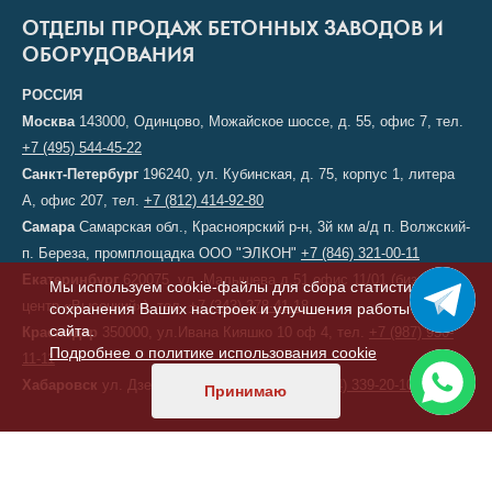
ОТДЕЛЫ ПРОДАЖ БЕТОННЫХ ЗАВОДОВ И
ОБОРУДОВАНИЯ
РОССИЯ
Москва
143000, Одинцово, Можайское шоссе, д. 55, офис 7, тел.
+7 (495) 544-45-22
Санкт-Петербург
196240, ул. Кубинская, д. 75, корпус 1, литера
А, офис 207, тел.
+7 (812) 414-92-80
Самара
Самарская обл., Красноярский р-н, 3й км а/д п. Волжский-
п. Береза, промплощадка ООО "ЭЛКОН"
+7 (846) 321-00-11
Екатеринбург
620075, ул. Малышева д.51 офис 11/01 (бизнес-
Мы используем cookie-файлы для сбора статистики,
центр «Высоцкий»), тел.
+7 (343) 378-41-18
сохранения Ваших настроек и улучшения работы
сайта.
Краснодар
350000, ул.Ивана Кияшко 10 оф 4, тел.
+7 (987) 950-
Подробнее о политике использования cookie
11-11
Хабаровск
ул. Дзержинского, д. 6, тел.
+7 (914) 339-20-10
Принимаю
КАЗАХСТАН
Астана
, переулок 156, д. 11, офис 210, тел/факс:
+7 (7172) 52-60-