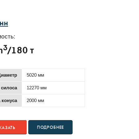
онн
ость:
3
m
/180 т
Диаметр
5020 мм
 силоса
12270 мм
 конуса
2000 мм
ПОДРОБНЕЕ
КАЗАТЬ