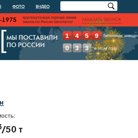
Ы
ФОТО
ВИДЕО
круглосуточная горячая линия
-1975
ЗАКАЗАТЬ ЗВОНОК
звонок по России бесплатно
[
1
4
5
9
бетонных заводо
МЫ ПОСТАВИЛИ
ПО РОССИИ
0
3
3
в этом году
н
ость:
3
/50 т