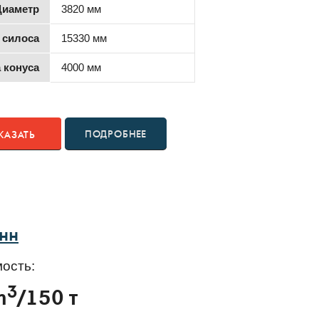
Диаметр
3820 мм
 силоса
15330 мм
 конуса
4000 мм
ПОДРОБНЕЕ
КАЗАТЬ
онн
ость:
3
m
/150 т