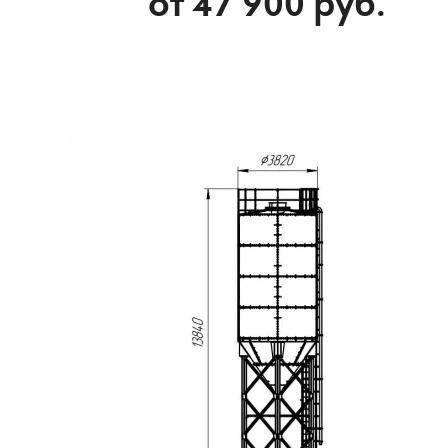
от
47 900
руб.