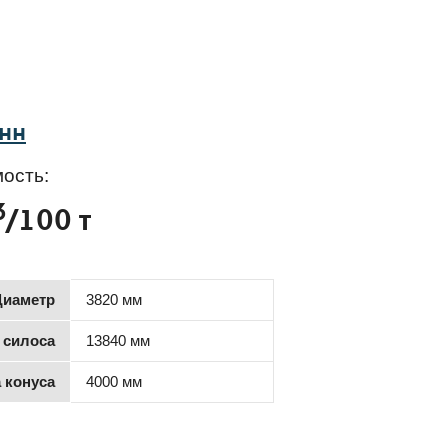
онн
ость:
3
/100 т
Диаметр
3820 мм
 силоса
13840 мм
 конуса
4000 мм