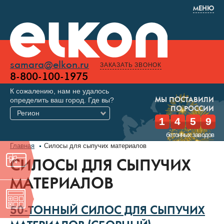
МЕНЮ
samara@elkon.ru
ЗАКАЗАТЬ ЗВОНОК
8-800-100-1975
К сожалению, нам не удалось
определить ваш город. Где вы?
МЫ ПОСТАВИЛИ
ПО РОССИИ
Регион
1
4
5
9
бетонных заводов
Главная
Силосы для сыпучих материалов
СИЛОСЫ ДЛЯ СЫПУЧИХ
МАТЕРИАЛОВ
50-ТОННЫЙ СИЛОС ДЛЯ СЫПУЧИХ