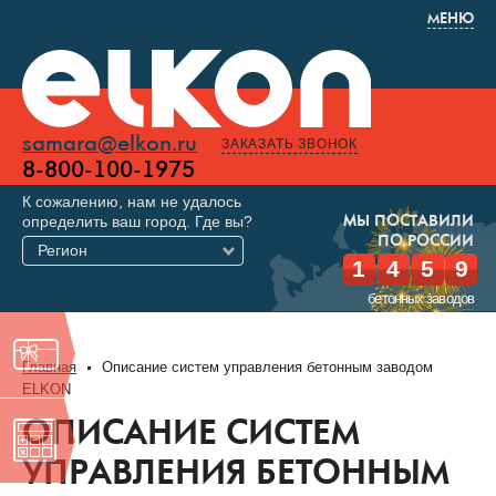
МЕНЮ
samara@elkon.ru
ЗАКАЗАТЬ ЗВОНОК
8-800-100-1975
К сожалению, нам не удалось
определить ваш город. Где вы?
МЫ ПОСТАВИЛИ
ПО РОССИИ
Регион
1
4
5
9
бетонных заводов
Главная
Описание систем управления бетонным заводом
ELKON
ОПИСАНИЕ СИСТЕМ
УПРАВЛЕНИЯ БЕТОННЫМ