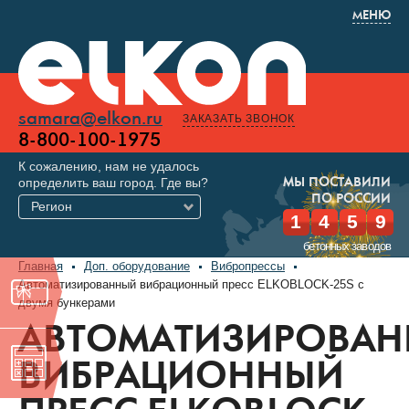
МЕНЮ
samara@elkon.ru
ЗАКАЗАТЬ ЗВОНОК
8-800-100-1975
К сожалению, нам не удалось
определить ваш город. Где вы?
МЫ ПОСТАВИЛИ
ПО РОССИИ
Регион
1
4
5
9
бетонных заводов
Главная
Доп. оборудование
Вибропрессы
Автоматизированный вибрационный пресс ELKOBLOCK-25S с
двумя бункерами
АВТОМАТИЗИРОВА
ВИБРАЦИОННЫЙ