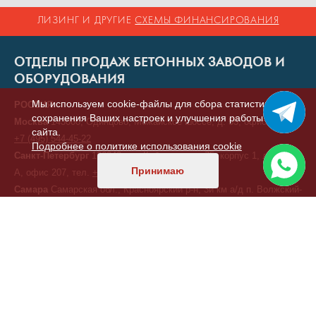
ЛИЗИНГ И ДРУГИЕ
СХЕМЫ ФИНАНСИРОВАНИЯ
ОТДЕЛЫ ПРОДАЖ БЕТОННЫХ ЗАВОДОВ И
ОБОРУДОВАНИЯ
Мы используем cookie-файлы для сбора статистики,
РОССИЯ
сохранения Ваших настроек и улучшения работы
Москва
143000, Одинцово, Можайское шоссе, д. 55, офис 7, тел.
сайта.
+7 (495) 544-45-22
Подробнее о политике использования cookie
Санкт-Петербург
196240, ул. Кубинская, д. 75, корпус 1, литера
Принимаю
А, офис 207, тел.
+7 (812) 414-92-80
Самара
Самарская обл., Красноярский р-н, 3й км а/д п. Волжский-
п. Береза, промплощадка ООО "ЭЛКОН"
+7 (846) 321-00-11
Екатеринбург
620075, ул. Малышева д.51 офис 11/01 (бизнес-
центр «Высоцкий»), тел.
+7 (343) 378-41-18
Краснодар
350000, ул.Ивана Кияшко 10 оф 4, тел.
+7 (987) 950-
11-11
Хабаровск
ул. Дзержинского, д. 6, тел.
+7 (914) 339-20-10