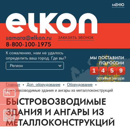
МЕНЮ
samara@elkon.ru
ЗАКАЗАТЬ ЗВОНОК
8-800-100-1975
К сожалению, нам не удалось
определить ваш город. Где вы?
МЫ ПОСТАВИЛИ
ПО РОССИИ
Регион
1
4
5
9
бетонных заводов
Главная
Доп. оборудование
Оборудование
Быстровозводимые здания и ангары из металлоконструкций
БЫСТРОВОЗВОДИМЫЕ
ЗДАНИЯ И АНГАРЫ ИЗ
МЕТАЛЛОКОНСТРУКЦИЙ